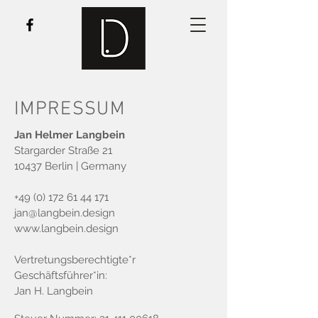
IMPRESSUM
Jan Helmer Langbein
Stargarder Straße 21
10437 Berlin | Germany
+49 (0) 172 61 44 171
jan@langbein.design
www.langbein.design
Vertretungsberechtigte*r
Geschäftsführer*in:
Jan H. Langbein