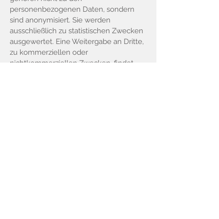
personenbezogenen Daten, sondern
sind anonymisiert. Sie werden
ausschließlich zu statistischen Zwecken
ausgewertet. Eine Weitergabe an Dritte,
zu kommerziellen oder
nichtkommerziellen Zwecken, findet
nicht statt.
Der Anbieter weist ausdrücklich darauf
hin, dass die Datenübertragung im
Internet (z.B. bei der Kommunikation per
E-Mail) Sicherheitslücken aufweisen und
nicht lückenlos vor dem Zugriff durch
Dritte geschützt werden kann. Die
Verwendung der Kontaktdaten des
Impressums zur gewerblichen Werbung
ist ausdrücklich nicht erwünscht, es sei
denn der Anbieter hatte zuvor seine
schriftliche Einwilligung erteilt oder es
besteht bereits eine
Geschäftsbeziehung. Der Anbieter und